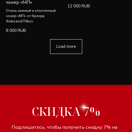
чокер «МП»
12 000
RUB
Очень нежный и утонченный
чокер «МП» от бренда
AleksandrTitkov
8 000
RUB
Load more
Разработка сайта Lagom
Индивидуальный предприниматель
Design
Титков Александр Владимирович
Политика
Юридический адрес:
конфиденциальности
142600, Орехово-Зуево, ул.
Договор оферты
Ленина, 86
ИНН 507311167256
ОГРНИП 304503434100052
р/с 40802810740020009905
в ПАО Сбербанк г. Москва