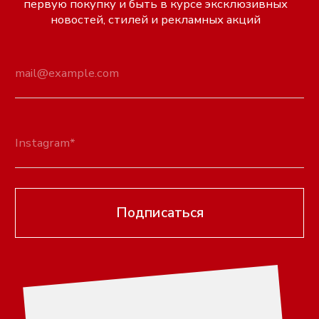
к/с 30101810400000000225
БИК 044525225
КАТАЛОГ
ДЛЯ ПОКУПАТЕЛЕЙ
Вся продукция
О бренде
Серьги
Оплата
Ремни
Доставка
Браслеты
Обмен и возврат
Колье
Гарантийный срок
Кольца
FAQ
Тики
Контакты
Украшения на тело
КОНТАКТЫ
Чокеры
Сумки
titkov-79@mail.ru
Платья
Instagram
Цепи для очков
Вконтакте
Telegram
г. Орехово-Зуево
8 (916) 696-23-00