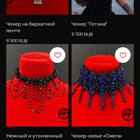
первую покупку и быть в курсе эксклюзивных
новостей, стилей и рекламных акций
Чокер на бархатной
Чокер "Готика"
ленте
6 500
RUB
8 500
RUB
Подписаться
Нежный и утонченный
Чокер-колье «Омега»