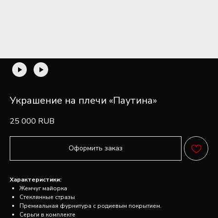
Украшение на плечи «Паутина»
25 000
RUB
Оформить заказ
Характеристики:
FAQ
Жемчуг майорка
ПОПУЛЯРНЫЕ
Стеклянные стразы
Премиальная фурнитура с родиевым покрытием.
ВОПРОСЫ ОБ
Серьги в комплекте