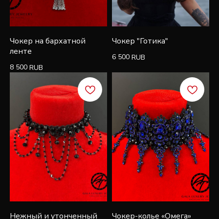
СКИДКА 7%
Подпишитесь, чтобы получить скидку 7% на
первую покупку и быть в курсе эксклюзивных
новостей, стилей и рекламных акций
Чокер на бархатной
Чокер "Готика"
ленте
6 500
RUB
8 500
RUB
Подписаться
Нежный и утонченный
Чокер-колье «Омега»