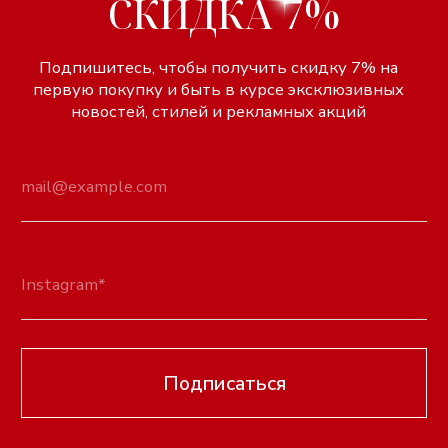
Договор оферты
Ленина, 86
ИНН 507311167256
ОГРНИП 304503434100052
р/с 40802810740020009905
в ПАО Сбербанк г. Москва
к/с 30101810400000000225
БИК 044525225
КАТАЛОГ
ДЛЯ ПОКУПАТЕЛЕЙ
Вся продукция
О бренде
Серьги
Оплата
Ремни
Доставка
Браслеты
Обмен и возврат
Колье
Гарантийный срок
Кольца
FAQ
Тики
Контакты
Украшения на тело
КОНТАКТЫ
Чокеры
Сумки
titkov-79@mail.ru
Платья
Instagram
Цепи для очков
Вконтакте
Telegram