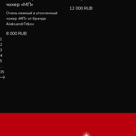
чокер «МП»
12 000
RUB
Очень нежный и утонченный
чокер «МП» от бренда
AleksandrTitkov
8 000
RUB
1
2
3
4
5
...
35
Разработка сайта Lagom
Индивидуальный предприниматель
Design
Титков Александр Владимирович
Политика
Юридический адрес:
конфиденциальности
142600, Орехово-Зуево, ул.