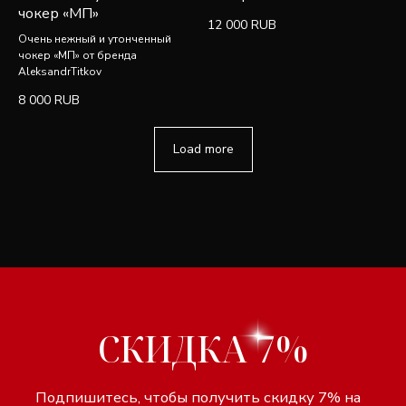
чокер «МП»
12 000
RUB
Очень нежный и утонченный
чокер «МП» от бренда
AleksandrTitkov
8 000
RUB
Load more
Разработка сайта Lagom
Индивидуальный предприниматель
Design
Титков Александр Владимирович
Политика
Юридический адрес:
конфиденциальности
142600, Орехово-Зуево, ул.
Договор оферты
Ленина, 86
ИНН 507311167256
ОГРНИП 304503434100052
р/с 40802810740020009905