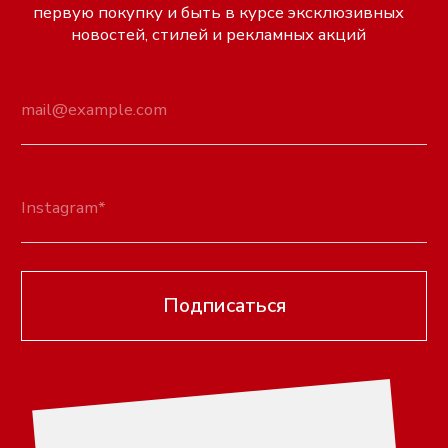
в ПАО Сбербанк г. Москва
к/с 30101810400000000225
БИК 044525225
КАТАЛОГ
ДЛЯ ПОКУПАТЕЛЕЙ
Вся продукция
О бренде
Серьги
Оплата
Ремни
Доставка
Браслеты
Обмен и возврат
Колье
Гарантийный срок
Кольца
FAQ
Тики
Контакты
Украшения на тело
КОНТАКТЫ
Чокеры
Сумки
titkov-79@mail.ru
Платья
Instagram
Цепи для очков
Вконтакте
Telegram
г. Орехово-Зуево
8 (916) 696-23-00