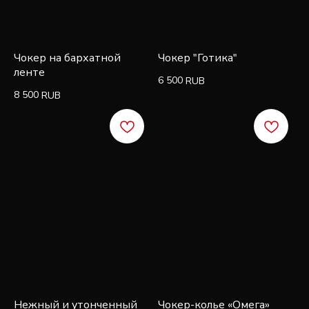
первую покупку и быть в курсе эксклюзивных
новостей, стилей и рекламных акций
Чокер на бархатной
Чокер "Готика"
ленте
6 500
RUB
8 500
RUB
Подписаться
Нежный и утонченный
Чокер-колье «Омега»