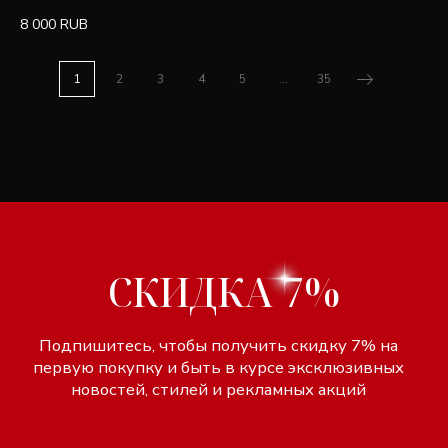
8 000
RUB
1
2
3
4
5
...
35
Разработка сайта Lagom
Индивидуальный предприниматель
Design
Титков Александр Владимирович
Политика
Юридический адрес:
конфиденциальности
142600, Орехово-Зуево, ул.
Договор оферты
Ленина, 86
ИНН 507311167256
ОГРНИП 304503434100052
р/с 40802810740020009905
в ПАО Сбербанк г. Москва
к/с 30101810400000000225
БИК 044525225
КАТАЛОГ
ДЛЯ ПОКУПАТЕЛЕЙ