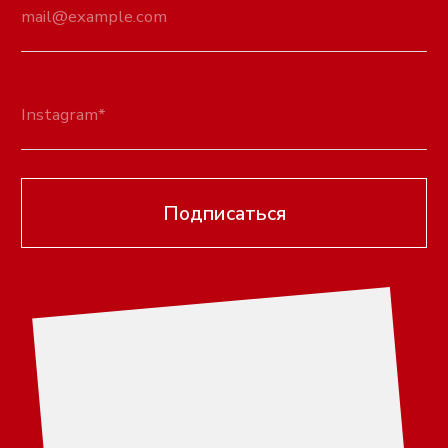
Вся продукция
О бренде
Серьги
Оплата
Ремни
Доставка
Браслеты
Обмен и возврат
Колье
Гарантийный срок
Кольца
FAQ
Тики
Контакты
Украшения на тело
КОНТАКТЫ
Чокеры
Сумки
titkov-79@mail.ru
Платья
Instagram
Цепи для очков
Вконтакте
Telegram
г. Орехово-Зуево
8 (916) 696-23-00
8 (985) 455-97-33
ALEKSANDR TITKOV