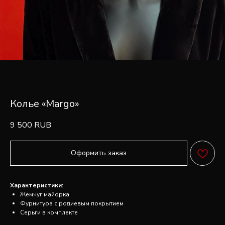
Колье «Margo»
9 500
RUB
Оформить заказ
FAQ
ПОПУЛЯРНЫЕ
Характеристики:
ВОПРОСЫ ОБ
Жемчуг майорка
Фурнитура с родиевым покрытием
УКРАШЕНИЯХ
Серьги в комплекте