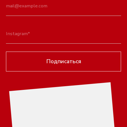
Вся продукция
О бренде
Серьги
Оплата
Ремни
Доставка
Браслеты
Обмен и возврат
Колье
Гарантийный срок
Кольца
FAQ
Тики
Контакты
Украшения на тело
КОНТАКТЫ
Чокеры
Сумки
titkov-79@mail.ru
Платья
Instagram
Цепи для очков
Вконтакте
Telegram
г. Орехово-Зуево
8 (916) 696-23-00
8 (985) 455-97-33