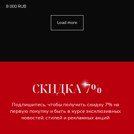
8 000
RUB
Load more
Разработка сайта Lagom
Индивидуальный предприниматель
Design
Титков Александр Владимирович
Политика
Юридический адрес:
конфиденциальности
142600, Орехово-Зуево, ул.
Договор оферты
Ленина, 86
ИНН 507311167256
ОГРНИП 304503434100052
р/с 40802810740020009905
в ПАО Сбербанк г. Москва
к/с 30101810400000000225
БИК 044525225
КАТАЛОГ
ДЛЯ ПОКУПАТЕЛЕЙ